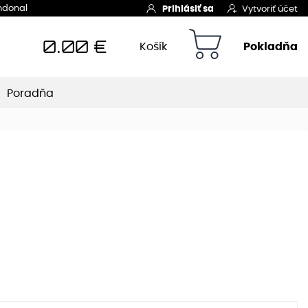
Indonal
Prihlásiť sa
Vytvoriť účet
0.00
€
Košík
Pokladňa
Poradňa