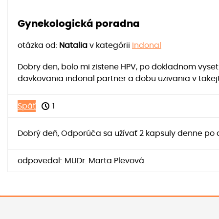
Gynekologická poradna
otázka od:
Natalia
v kategórii
Indonal
Dobry den, bolo mi zistene HPV, po dokladnom vyse
davkovania indonal partner a dobu uzivania v takejt
Späť
1
Dobrý deň, Odporúča sa užívať 2 kapsuly denne po do
odpovedal:
MUDr. Marta Plevová