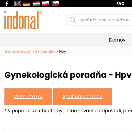
FAQ
Products
search
Domov
Domovská stránka
»
poradna
»
Hpv
Gynekologická poradňa - Hpv
Vložiť otázku
Späť na poradňu
* v prípade, že chcete byť informovaní o odpovedi, pr