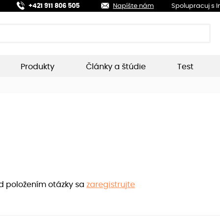
+421 911 806 505
Napíšte nám
Spolupracuj s 
Produkty
Články a štúdie
Test
ed položením otázky sa
zaregistrujte