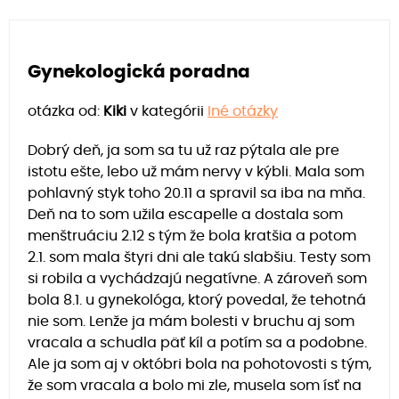
Gynekologická poradna
otázka od:
Kiki
v kategórii
Iné otázky
Dobrý deň, ja som sa tu už raz pýtala ale pre
istotu ešte, lebo už mám nervy v kýbli. Mala som
pohlavný styk toho 20.11 a spravil sa iba na mňa.
Deň na to som užila escapelle a dostala som
menštruáciu 2.12 s tým že bola kratšia a potom
2.1. som mala štyri dni ale takú slabšiu. Testy som
si robila a vychádzajú negatívne. A zároveň som
bola 8.1. u gynekológa, ktorý povedal, že tehotná
nie som. Lenže ja mám bolesti v bruchu aj som
vracala a schudla päť kíl a potím sa a podobne.
Ale ja som aj v októbri bola na pohotovosti s tým,
že som vracala a bolo mi zle, musela som ísť na