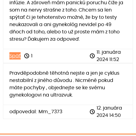
infúzie. A zároveň mám panickú poruchu čiže ja
som na nervy strašne z toho. Chcem sa len
spýtať či je tehotenstvo možné, že by to testy
neukazovali a ani gynekológ nevidel po 49
dňoch od toho, alebo to už proste mám z toho
stresu? Ďakujem za odpoveď.
11. januára
Späť
1
2024 11:52
Pravděpodobně těhotná nejste a jen je cyklus
nestabilní z jiného důvodu . Nicméně pokud
máte pochyby , objednejte se ke svému
gynekologovi na ultrazvuk.
12. januára
odpovedal:
Mm_7373
2024 14:50