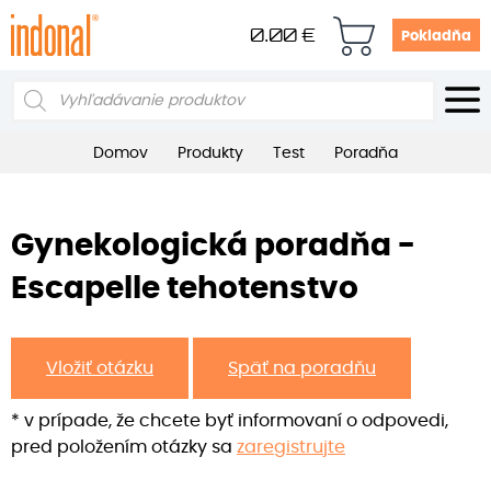
0.00
€
Pokladňa
Products
search
Domov
Produkty
Test
Poradňa
Gynekologická poradňa -
Escapelle tehotenstvo
Vložiť otázku
Späť na poradňu
* v prípade, že chcete byť informovaní o odpovedi,
pred položením otázky sa
zaregistrujte