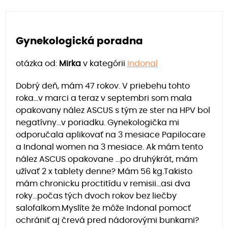
Gynekologická poradna
otázka od:
Mirka
v kategórii
Indonal
Dobrý deň, mám 47 rokov. V priebehu tohto
roka...v marci a teraz v septembri som mala
opakovany nález ASCUS s tým ze ster na HPV bol
negatívny...v poriadku. Gynekologička mi
odporučala aplikovať na 3 mesiace Papilocare
a Indonal women na 3 mesiace. Ak mám tento
nález ASCUS opakovane …po druhýkrát, mám
užívať 2 x tablety denne? Mám 56 kg.Takisto
mám chronicku proctitídu v remisii…asi dva
roky…počas tých dvoch rokov bez liečby
salofalkom.Myslíte že môže Indonal pomocť
ochrániť aj črevá pred nádorovými bunkami?