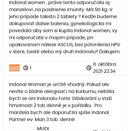
Indonal women , práve tento odporučala aj
manzelovi ,na posilnenie imunity .Má 90 kg. V
jeho prípade takisto 2 tablety ? Kedže budeme
dokupovať dalsie balenia, gynekologicka mi
povedala aby som si kupila Indonal women, vy
mi odporučate v mojom prípade, pri
opakovanom náleze ASCUS, bez potvrdenia HPV
v stere, toisté alebo iný druh Indonalu? Ďakujem
11. októbra
Späť
1
2021 22:34
Indonal Woman je určitě vhodný. Pokud ale
nevíte o žádné alergisaci na kurkumu, nebála
bych se ani Indonalu Forte. Dávkování u Vaší
hmotnosti 2 tob denně je v pořádku . Pro
manžela bych ale doporučila spíše Indonal
Partner ev. Man 3 tob. denně .
MUDr.