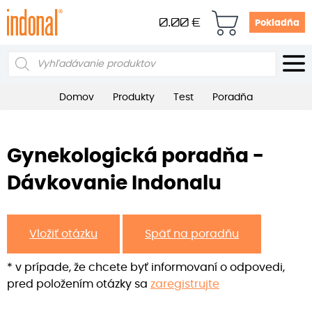
0.00
€
Pokladňa
Products
search
Domov
Produkty
Test
Poradňa
Gynekologická poradňa -
Dávkovanie Indonalu
Vložiť otázku
Späť na poradňu
* v prípade, že chcete byť informovaní o odpovedi,
pred položením otázky sa
zaregistrujte