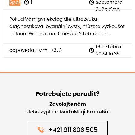
Späť
1
septembra
2024 16:55
Pokud Vám gynekolog dle ultrazvuku
diagnostikoval ovariální cysty, můžete vyzkoušet
Indonal Woman na 3 měsíce 2 tob. denně.
16. októbra
odpovedal:
Mm_7373
2024 10:35
Potrebujete poradit?
Zavolajte nám
alebo vyplňte
kontaktný formulár
.
+421 911 806 505