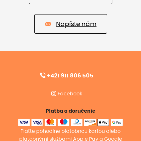
Napíšte nám
+421 911 806 505
Facebook
Platba a doručenie
Plaťte pohodlne platobnou kartou alebo
platobnými službami Apple Pay a Google