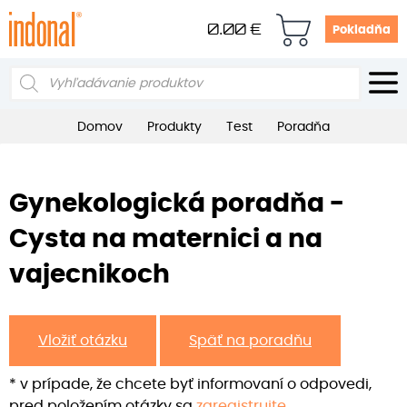
0.00
€
Pokladňa
Products
search
Domov
Produkty
Test
Poradňa
Gynekologická poradňa -
Cysta na maternici a na
vajecnikoch
Vložiť otázku
Späť na poradňu
* v prípade, že chcete byť informovaní o odpovedi,
pred položením otázky sa
zaregistrujte