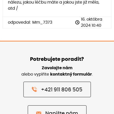
nálezu, jakou léčbu máte a jakou jste již měla,
atd /
16. októbra
odpovedal:
Mm_7373
2024 10:40
Potrebujete poradit?
Zavolajte nám
alebo vyplňte
kontaktný formulár
.
+421 911 806 505
Napíšte nám