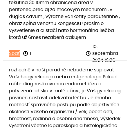
tekutina 30.10mm ohranicena area v
peritonea,pred aj za mocovym mechurom , v
duglas cavum , výrazne varikozity parauterinne ,
obraz spĺňa venoznu kongesciu !prosím o
vysvetlenie a ci stačí nato hormonálna liečba
ktorá už 6mes nezaberá ďakujem
15.
Späť
1
septembra
2024 16:26
rozhodně v naší poradně nebudeme suplovat
Vašeho gynekologa nebo rentgenologa. Pokud
máte diagnostikovanou endometriózu a
potvrzená ložiska v malé pánvi, je Váš gynekolog
povinen nastavit adekvátní léčbu. Je mnoho
možností správného postupu podle objektivních
okolností Vašeho organismu / věk, počet dětí,
hmotnost, rodinná a osobní anamnesa, výsledek
vyšetření včetně laparoskopie a histologického