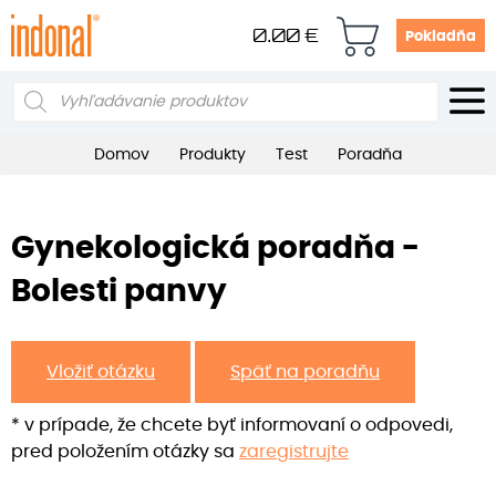
0.00
€
Pokladňa
Products
search
Domov
Produkty
Test
Poradňa
Gynekologická poradňa -
Bolesti panvy
Vložiť otázku
Späť na poradňu
* v prípade, že chcete byť informovaní o odpovedi,
pred položením otázky sa
zaregistrujte