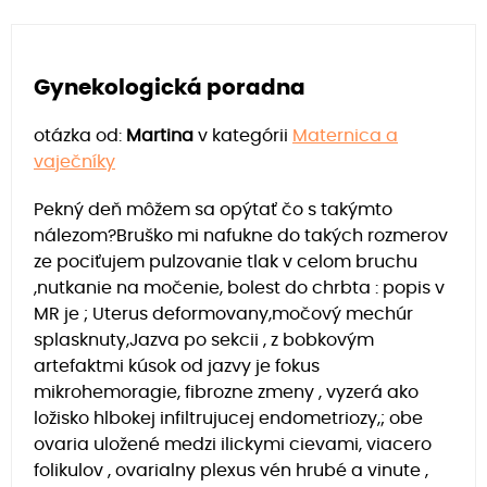
Gynekologická poradna
otázka od:
Martina
v kategórii
Maternica a
vaječníky
Pekný deň môžem sa opýtať čo s takýmto
nálezom?Bruško mi nafukne do takých rozmerov
ze pociťujem pulzovanie tlak v celom bruchu
,nutkanie na močenie, bolest do chrbta : popis v
MR je ; Uterus deformovany,močový mechúr
splasknuty,Jazva po sekcii , z bobkovým
artefaktmi kúsok od jazvy je fokus
mikrohemoragie, fibrozne zmeny , vyzerá ako
ložisko hlbokej infiltrujucej endometriozy,; obe
ovaria uložené medzi ilickymi cievami, viacero
folikulov , ovarialny plexus vén hrubé a vinute ,