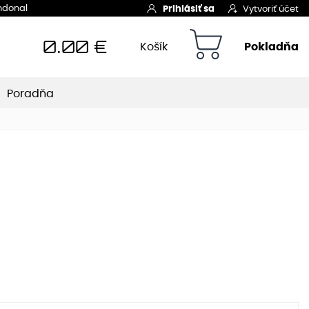
Indonal
Prihlásiť sa
Vytvoriť účet
0.00
€
Košík
Pokladňa
Poradňa