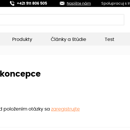
+421 911 806 505
Napíšte nám
Spolupracuj s 
Produkty
Články a štúdie
Test
ikoncepce
ed položením otázky sa
zaregistrujte