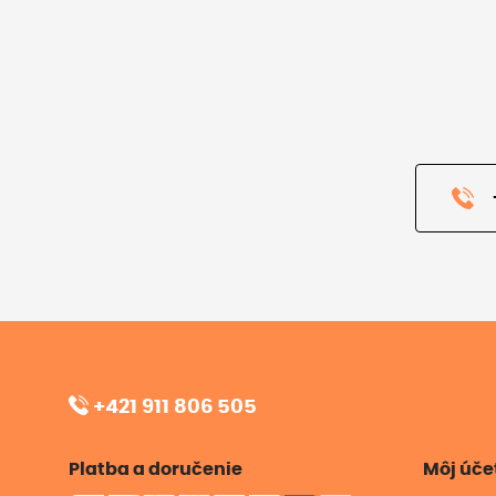
+421 911 806 505
Platba a doručenie
Môj úče