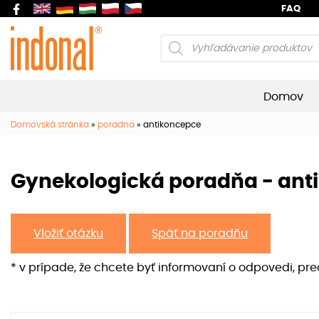
FAQ
Products
search
Domov
Domovská stránka
»
poradna
»
antikoncepce
Gynekologická poradňa - ant
Vložiť otázku
Späť na poradňu
* v prípade, že chcete byť informovaní o odpovedi, pr