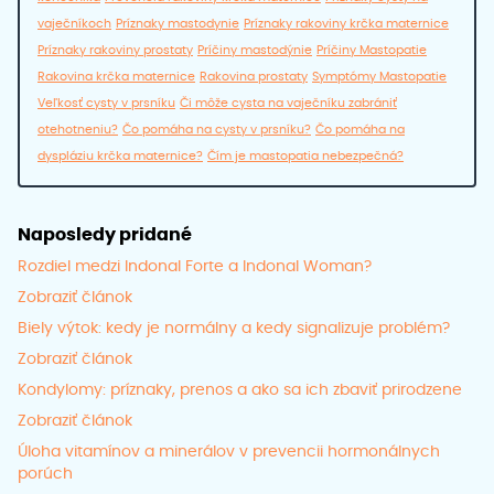
vaječníkoch
Príznaky mastodynie
Príznaky rakoviny krčka maternice
Príznaky rakoviny prostaty
Príčiny mastodýnie
Príčiny Mastopatie
Rakovina krčka maternice
Rakovina prostaty
Symptómy Mastopatie
Veľkosť cysty v prsníku
Či môže cysta na vaječníku zabrániť
otehotneniu?
Čo pomáha na cysty v prsníku?
Čo pomáha na
dyspláziu krčka maternice?
Čím je mastopatia nebezpečná?
Naposledy pridané
Rozdiel medzi Indonal Forte a Indonal Woman?
Zobraziť článok
Biely výtok: kedy je normálny a kedy signalizuje problém?
Zobraziť článok
Kondylomy: príznaky, prenos a ako sa ich zbaviť prirodzene
Zobraziť článok
Úloha vitamínov a minerálov v prevencii hormonálnych
porúch