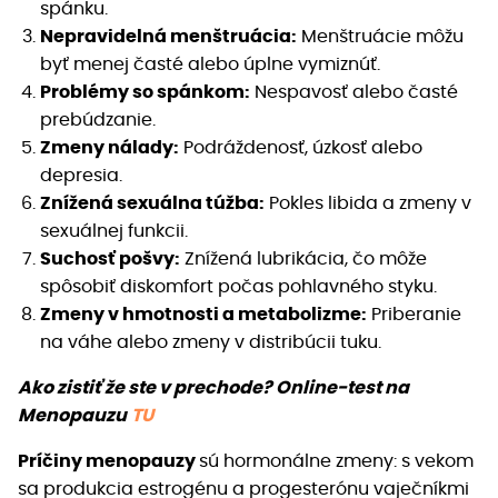
spánku.
Nepravidelná menštruácia:
Menštruácie môžu
byť menej časté alebo úplne vymiznúť.
Problémy so spánkom:
Nespavosť alebo časté
prebúdzanie.
Zmeny nálady:
Podráždenosť, úzkosť alebo
depresia.
Znížená sexuálna túžba:
Pokles libida a zmeny v
sexuálnej funkcii.
Suchosť pošvy:
Znížená lubrikácia, čo môže
spôsobiť diskomfort počas pohlavného styku.
Zmeny v hmotnosti a metabolizme:
Priberanie
na váhe alebo zmeny v distribúcii tuku.
Ako zistiť že ste v prechode?
Online-test na
Menopauzu
TU
Príčiny menopauzy
sú hormonálne zmeny: s vekom
sa produkcia estrogénu a progesterónu vaječníkmi