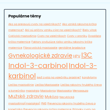
Populárne témy
Ako sa prejavujú cysty na vaječníkoch?
Ako vzniká rakovina krčka
maternice?
Aký sú príčiny vzniku cýst na vaječníkoch?
Biely výtok
Cyklická mastodýnia
Cysty na vaječníkoch
Cysty v prsníku
Dysplázia
krčka maternice
Faktory zvyšujúce riziko vzniku rakoviny krčka
maternice
Fibrocystická mastopatie
genitálne bradavice
I3C
Gynekologické zdravie
HPV
Indol-3-carbinol
Indol-3-
karbinol
keď cysta na vaječníku praskne?
kondylomy
Liečba mastodýnie
Liečba Mastopatie
Liečba rakoviny hrubého čreva
a konečníka
mastalgia
Mastodynia
Mastopatia
Menopauza
Mužské zdravie
Mykóza
Necyklická
mastodýnia(mastalgia)
PMS
Prevencia rakoviny hrubého čreva a
konečníka
Prevencia rakoviny krčka maternice
Príznaky cysty na