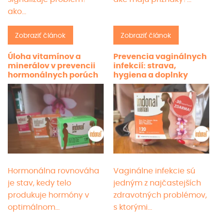
ako…
Zobraziť článok
Zobraziť článok
Úloha vitamínov a
Prevencia vaginálnych
minerálov v prevencii
infekcií: strava,
hormonálnych porúch
hygiena a doplnky
Hormonálna rovnováha
Vaginálne infekcie sú
je stav, kedy telo
jedným z najčastejších
produkuje hormóny v
zdravotných problémov,
optimálnom…
s ktorými…