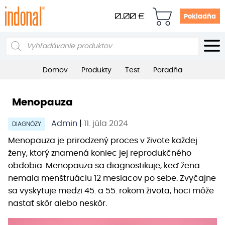
0.00
€
Pokladňa
Products
search
Domov
Produkty
Test
Poradňa
Menopauza
Admin
|
11. júla 2024
DIAGNÓZY
Menopauza je prirodzený proces v živote každej
ženy, ktorý znamená koniec jej reprodukčného
obdobia. Menopauza sa diagnostikuje, keď žena
nemala menštruáciu 12 mesiacov po sebe. Zvyčajne
sa vyskytuje medzi 45. a 55. rokom života, hoci môže
nastať skôr alebo neskôr.