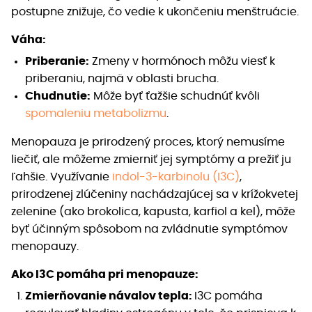
postupne znižuje, čo vedie k ukončeniu menštruácie.
Váha:
Priberanie:
Zmeny v hormónoch môžu viesť k
priberaniu, najmä v oblasti brucha.
Chudnutie:
Môže byť ťažšie schudnúť kvôli
spomaleniu metabolizmu
.
Menopauza je prirodzený proces, ktorý nemusíme
liečiť, ale môžeme zmierniť jej symptómy a prežiť ju
ľahšie. Využívanie
indol-3-karbinolu (I3C)
,
prirodzenej zlúčeniny nachádzajúcej sa v krížokvetej
zelenine (ako brokolica, kapusta, karfiol a kel), môže
byť účinným spôsobom na zvládnutie symptómov
menopauzy.
Ako I3C pomáha pri menopauze:
Zmierňovanie návalov tepla:
I3C pomáha