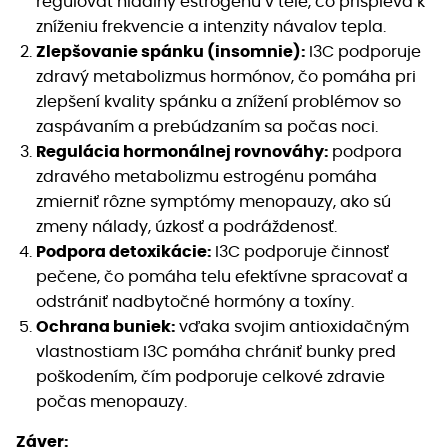
regulovať hladiny estrogénu v tele, čo prispieva k
zníženiu frekvencie a intenzity návalov tepla.
Zlepšovanie spánku (insomnie):
I3C podporuje
zdravý metabolizmus hormónov, čo pomáha pri
zlepšení kvality spánku a znížení problémov so
zaspávaním a prebúdzaním sa počas noci.
Regulácia hormonálnej rovnováhy:
podpora
zdravého metabolizmu estrogénu pomáha
zmierniť rôzne symptómy menopauzy, ako sú
zmeny nálady, úzkosť a podráždenosť.
Podpora detoxikácie:
I3C podporuje činnosť
pečene, čo pomáha telu efektívne spracovať a
odstrániť nadbytočné hormóny a toxíny.
Ochrana buniek:
vďaka svojim antioxidačným
vlastnostiam I3C pomáha chrániť bunky pred
poškodením, čím podporuje celkové zdravie
počas menopauzy.
Záver: