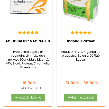
si
môže
vybra
na
strán
produ
22
Hodnotenie
39
Hodnotenie
(
22
recenzií zákazníkov)
(
39
recenzií zákazníkov)
ACIDOSALUS® VAGINALETE
Indonal Partner
4.95
5.00
z 5 na
z 5 na
základe
základe
Probiotické čapíky pri
Použitie: HPV, CIN, genitálne
zákazníckych
zákazníckych
vaginálnych infekciách:
bradavice. Balenie: 90/120
recenzií
recenzií
mykóza (Candida albicans),
kapsúl
HPV, E. coli, Proteus, Chlamydia.
Balenie: 7ks
Price
15.90
€
31.90
€
–
35.90
€
15.14
€
bez DPH
rang
Tent
31.90
Pridať do košíka
Výber možností
produ
thro
má
35.90