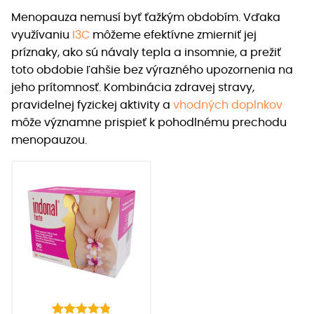
Menopauza nemusí byť ťažkým obdobím. Vďaka
využívaniu
I3C
môžeme efektívne zmierniť jej
príznaky, ako sú návaly tepla a insomnie, a prežiť
toto obdobie ľahšie bez výrazného upozornenia na
jeho prítomnosť. Kombinácia zdravej stravy,
pravidelnej fyzickej aktivity a
vhodných doplnkov
môže významne prispieť k pohodlnému prechodu
menopauzou.