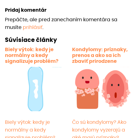
viace
Pridaj komentár
varia
Prepáčte, ale pred zanechaním komentára sa
Možno
musíte
prihlásiť
.
si
môže
Súvisiace články
vybra
Biely výtok: kedy je
Kondylomy: príznaky,
na
normálny a kedy
prenos a ako sa ich
strán
signalizuje problém?
zbaviť prirodzene
produ
Biely výtok: kedy je
Čo sú kondylomy? Ako
normálny a kedy
kondylomy vyzerajú a
signalizuje problém?
aké majú príznaky?…