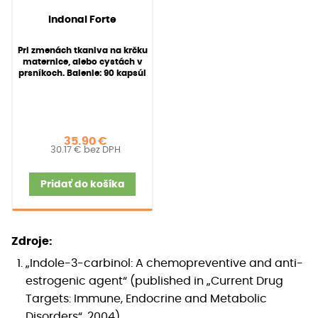
142
Hodnotenie
(
142
recenzií
Indonal Forte
4.91
z 5 na
zákazníkov)
základe
Pri zmenách tkaniva na krčku
zákazníckych
maternice, alebo cystách v
recenzií
prsníkoch. Balenie: 90 kapsúl
35.90
€
30.17
€
bez DPH
Pridať do košíka
Zdroje:
„Indole-3-carbinol: A chemopreventive and anti-
estrogenic agent“ (published in „Current Drug
Targets: Immune, Endocrine and Metabolic
Disorders“, 2004)