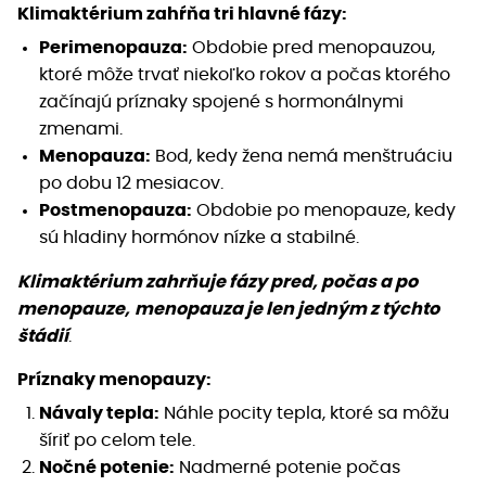
Klimaktérium zahŕňa tri hlavné fázy:
Perimenopauza:
Obdobie pred menopauzou,
ktoré môže trvať niekoľko rokov a počas ktorého
začínajú príznaky spojené s hormonálnymi
zmenami.
Menopauza:
Bod, kedy žena nemá menštruáciu
po dobu 12 mesiacov.
Postmenopauza:
Obdobie po menopauze, kedy
sú hladiny hormónov nízke a stabilné.
Klimaktérium zahrňuje fázy pred, počas a po
menopauze,
menopauza je len jedným z týchto
štádií
.
Príznaky menopauzy:
Návaly tepla:
Náhle pocity tepla, ktoré sa môžu
šíriť po celom tele.
Nočné potenie:
Nadmerné potenie počas