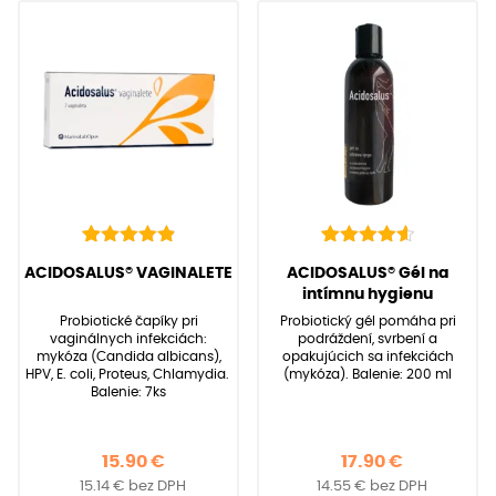
22
Hodnotenie
6
Hodnotenie
(
22
recenzií zákazníkov)
(
6
recenzií zákazníkov)
ACIDOSALUS® VAGINALETE
ACIDOSALUS® Gél na
4.95
4.67
z 5 na
z 5 na
intímnu hygienu
základe
základe
Probiotické čapíky pri
Probiotický gél pomáha pri
zákazníckych
zákazníckych
vaginálnych infekciách:
podráždení, svrbení a
recenzií
recenzií
mykóza (Candida albicans),
opakujúcich sa infekciách
HPV, E. coli, Proteus, Chlamydia.
(mykóza). Balenie: 200 ml
Balenie: 7ks
15.90
€
17.90
€
15.14
€
bez DPH
14.55
€
bez DPH