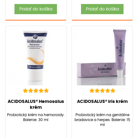
Pridať do košíka
Pridať do košíka
8
Hodnotenie
6
Hodnotenie
(
8
recenzií zákazníkov)
(
6
recenzií zákazníkov)
ACIDOSALUS® Hemosalus
ACIDOSALUS® Iris krém
5.00
5.00
z 5 na
z 5 na
krém
základe
základe
Probiotický krém na hemoroidy.
Probiotický krém na genitálne
zákazníckych
zákazníckych
Balenie: 30 ml
bradavice a herpes. Balenie: 15
recenzií
recenzií
ml