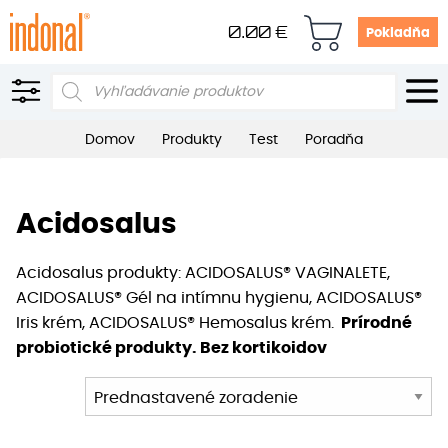
0.00
€
Pokladňa
Products
search
Domov
Produkty
Test
Poradňa
Acidosalus
Acidosalus produkty: ACIDOSALUS® VAGINALETE,
ACIDOSALUS® Gél na intímnu hygienu, ACIDOSALUS®
Iris krém, ACIDOSALUS® Hemosalus krém.
P
rírodné
probiotické produkty. Bez kortikoidov