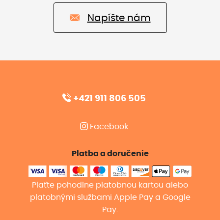
Napíšte nám
+421 911 806 505
Facebook
Platba a doručenie
Plaťte pohodlne platobnou kartou alebo
platobnými službami Apple Pay a Google
Pay.