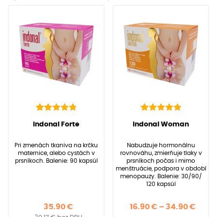
142
Hodnotenie
92
Hodnotenie
(
142
recenzií
(
92
recenzií zákazníkov)
Indonal Forte
Indonal Woman
4.91
4.97
z 5 na
z 5 na
zákazníkov)
základe
základe
Pri zmenách tkaniva na krčku
Nabudzuje hormonálnu
zákazníckych
zákazníckych
maternice, alebo cystách v
rovnováhu, zmierňuje tlaky v
recenzií
recenzií
prsníkoch. Balenie: 90 kapsúl
prsníkoch počas i mimo
menštruácie, podpora v období
menopauzy. Balenie: 30/90/
120 kapsúl
Price
35.90
€
16.90
€
–
34.90
€