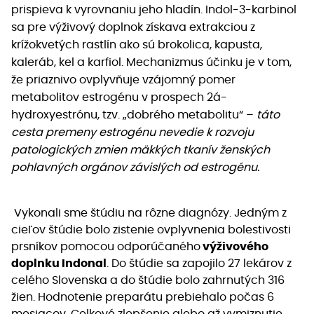
prispieva k vyrovnaniu jeho hladín. Indol-3-karbinol
sa pre výživový doplnok získava extrakciou z
krížokvetých rastlín ako sú brokolica, kapusta,
kaleráb, kel a karfiol. Mechanizmus účinku je v tom,
že priaznivo ovplyvňuje vzájomný pomer
metabolitov estrogénu v prospech 2á-
hydroxyestrónu, tzv. „dobrého metabolitu“ –
táto
cesta premeny estrogénu nevedie k rozvoju
patologických zmien mäkkých tkanív ženských
pohlavných orgánov závislých od estrogénu.
Vykonali sme štúdiu na rôzne diagnózy. Jedným z
cieľov štúdie bolo zistenie ovplyvnenia bolestivosti
prsníkov pomocou odporúčaného
výživového
doplnku Indonal
. Do štúdie sa zapojilo 27 lekárov z
celého Slovenska a do štúdie bolo zahrnutých 316
žien. Hodnotenie preparátu prebiehalo počas 6
mesiacov. Celkové zlepšenie alebo až vymiznutie