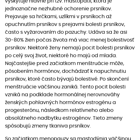
vyskytuje hlavne pri tzv. mastopatii, ktorá je
jednoznačne nezhubné ochorenie prsníkov.
Prejavuje sa hrčkami, uzlíkmi v prsníkoch až
opuchnutím prsníkov s prejavmi bolesti prsníkov,
často s vyžarovaním do pazuchy. Udáva sa že asi
30-80% žien počas života má viac menej bolestivosť
prsníkov. Niektoré ženy nemajú pocit bolesti prsníkov
po celý svoj život, niektoré ho majú od mlada.
Najčastejšie pred začiatkom menštruácie môže,
pôsobením hormónov, dochádzať k napuchnutiu
prsníkov, ktoré často bývajú bolestivé. Po skončení
menštruácie väčšinou zaniká. Tento pocit bolesti
vzniká na podklade hormonálnej nerovnováhy
ženských pohlavných hormónov estrogénu a
progesterónu, následkom relatívneho alebo
absolútneho nadbytku estrogénov. Tieto zmeny
spôsobujú zmeny tkaniva prsníkov.
So začiatkom menopauzy sa mastodýnia väčšinou