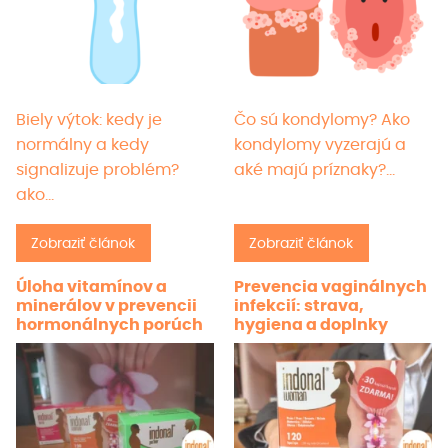
Biely výtok: kedy je
Čo sú kondylomy? Ako
normálny a kedy
kondylomy vyzerajú a
signalizuje problém?
aké majú príznaky?…
ako…
Zobraziť článok
Zobraziť článok
Úloha vitamínov a
Prevencia vaginálnych
minerálov v prevencii
infekcií: strava,
hormonálnych porúch
hygiena a doplnky