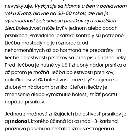
nevyskytuje.
Vyskytuje sa hlavne u žien v pohlavnom
veku života, hlavne od 30-50 rokov, ale nie je
výnimočnosť bolestivosti prsníkov aj u mladších
žien.
Bolestivosť môže byť v jednom alebo oboch
prsníkoch. Pravidelné lekárske kontroly sú potrebné.
Liečba mastodýnie je rôznorodá, od
nehormonálnych až po hormonálne preparáty. Pri
liečbe bolestivosti prsníkov sa predpisujú rôzne lieky.
Pred liečbou je nutné vylúčiť zhubný nádor prsníka a
až potom je možná liečba bolestivosti prsníkov,
nakoľko asi v 5% bolestivosť môže byť spojená so
zhubným nádorom prsníka. Cieľom liečby je
zmenšenie alebo vymiznutie bolesti, znížiť pocitu
napätia prsníkov.
Jednou z možností znižujúcich bolestivosť prsníkov je
aj
Indonal
, ktorého účinná látka Indol-3-karbinol
priaznivo pôsobí na metabolizmus estrogénu a