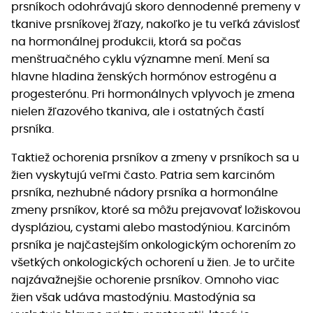
prsníkoch odohrávajú skoro dennodenné premeny v
tkanive prsníkovej žľazy, nakoľko je tu veľká závislosť
na hormonálnej produkcii, ktorá sa počas
menštruačného cyklu významne mení. Mení sa
hlavne hladina ženských hormónov estrogénu a
progesterónu. Pri hormonálnych vplyvoch je zmena
nielen žľazového tkaniva, ale i ostatných častí
prsníka.
Taktiež ochorenia prsníkov a zmeny v prsníkoch sa u
žien vyskytujú veľmi často. Patria sem karcinóm
prsníka, nezhubné nádory prsníka a hormonálne
zmeny prsníkov, ktoré sa môžu prejavovať ložiskovou
dyspláziou, cystami alebo mastodýniou. Karcinóm
prsníka je najčastejším onkologickým ochorením zo
všetkých onkologických ochorení u žien. Je to určite
najzávažnejšie ochorenie prsníkov. Omnoho viac
žien však udáva mastodýniu. Mastodýnia sa