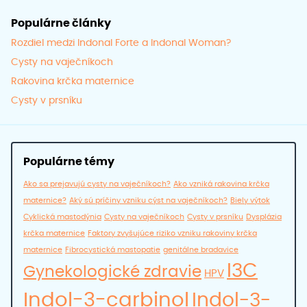
Populárne články
Rozdiel medzi Indonal Forte a Indonal Woman?
Cysty na vaječníkoch
Rakovina krčka maternice
Cysty v prsníku
Populárne témy
Ako sa prejavujú cysty na vaječníkoch?
Ako vzniká rakovina krčka
maternice?
Aký sú príčiny vzniku cýst na vaječníkoch?
Biely výtok
Cyklická mastodýnia
Cysty na vaječníkoch
Cysty v prsníku
Dysplázia
krčka maternice
Faktory zvyšujúce riziko vzniku rakoviny krčka
maternice
Fibrocystická mastopatie
genitálne bradavice
I3C
Gynekologické zdravie
HPV
Indol-3-carbinol
Indol-3-