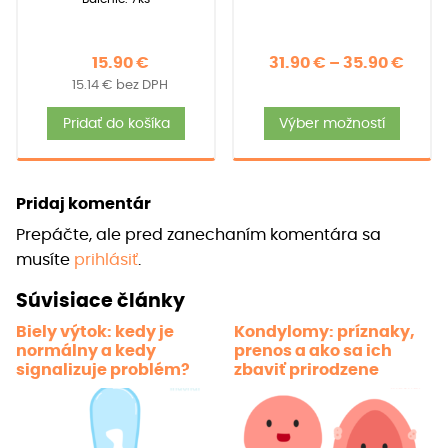
Price
15.90
€
31.90
€
–
35.90
€
15.14
€
bez DPH
rang
Tent
31.90
Pridať do košíka
Výber možností
produ
thro
má
35.90
viace
Pridaj komentár
varia
Prepáčte, ale pred zanechaním komentára sa
Možno
musíte
prihlásiť
.
si
môže
Súvisiace články
vybra
Biely výtok: kedy je
Kondylomy: príznaky,
na
normálny a kedy
prenos a ako sa ich
strán
signalizuje problém?
zbaviť prirodzene
produ