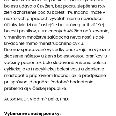
bolesti udávalo 81% žien, bez pocitu zlepšenia 15%
žien a zhoršenie pocitu bolesti 4%. Indonal môže v
niektorých prípadoch vyvolať mierne nežiaduce
účinky. Medzi najčastejšie bol práve pocit väčšej
bolesti prsníkov, u zmienených 4% žien nafukovanie,
v menšom množstve žalúdočná nevoľnosť, slabé
krvácanie mimo menštruačného cyklu.
Doteraz spracované výsledky poukazujú na výrazne
zlepšenie nálezov u žien s bolestivosťou prsníkov. U
väčšiny pacientok bolo sledované zníženie bolesti
cyklickej ako i necyklickej bolestivosti a zlepšenie
mastopatie prípravkom Indonal, ak je predpísané
pri správnej diagnóze. Podobné hodnotenie
prebieha aj v Českej republike.
Autor: MUDr. Vladimír Bella, PhD.
Vyberáme z našej ponuky: