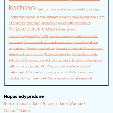
karbinol
keď cysta na vaječníku praskne?
kondylomy
Liečba mastodýnie
Liečba Mastopatie
Liečba rakoviny hrubého čreva
a konečníka
mastalgia
Mastodynia
Mastopatia
Menopauza
Mužské zdravie
Mykóza
Necyklická
mastodýnia(mastalgia)
PMS
Prevencia rakoviny hrubého čreva a
konečníka
Prevencia rakoviny krčka maternice
Príznaky cysty na
vaječníkoch
Príznaky mastodynie
Príznaky rakoviny krčka maternice
Príznaky rakoviny prostaty
Príčiny mastodýnie
Príčiny Mastopatie
Rakovina krčka maternice
Rakovina prostaty
Symptómy Mastopatie
Veľkosť cysty v prsníku
Či môže cysta na vaječníku zabrániť
otehotneniu?
Čo pomáha na cysty v prsníku?
Čo pomáha na
dyspláziu krčka maternice?
Čím je mastopatia nebezpečná?
Naposledy pridané
Rozdiel medzi Indonal Forte a Indonal Woman?
Zobraziť článok