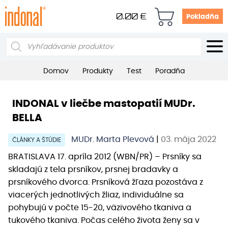
0.00
€
Pokladňa
Products
search
Domov
Produkty
Test
Poradňa
INDONAL v liečbe mastopatií MUDr.
BELLA
MUDr. Marta Plevová
|
03. mája 2022
ČLÁNKY A ŠTÚDIE
BRATISLAVA
17. apríla 2012 (WBN/PR) – Prsníky sa
skladajú z tela prsníkov, prsnej bradavky a
prsníkového dvorca. Prsníková žľaza pozostáva z
viacerých jednotlivých žliaz, individuálne sa
pohybujú v počte 15-20, väzivového tkaniva a
tukového tkaniva. Počas celého života ženy sa v