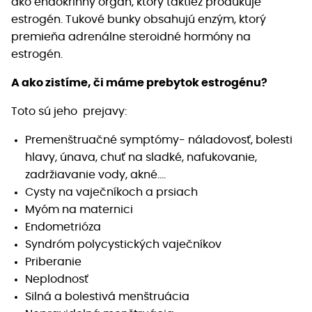
ako endokrinný orgán, ktorý taktiež produkuje
estrogén. Tukové bunky obsahujú enzým, ktorý
premieňa adrenálne steroidné hormóny na
estrogén.
A ako zistíme, či máme prebytok estrogénu?
Toto sú jeho prejavy:
Premenštruačné symptómy- náladovosť, bolesti
hlavy, únava, chuť na sladké, nafukovanie,
zadržiavanie vody, akné….
Cysty na vaječníkoch a prsiach
Myóm na maternici
Endometrióza
Syndróm polycystických vaječníkov
Priberanie
Neplodnosť
Silná a bolestivá menštruácia