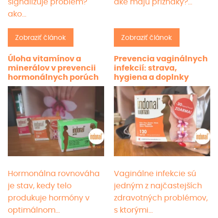
signalizuje problém?
aké majú príznaky?…
ako…
Zobraziť článok
Zobraziť článok
Úloha vitamínov a
Prevencia vaginálnych
minerálov v prevencii
infekcií: strava,
hormonálnych porúch
hygiena a doplnky
Hormonálna rovnováha
Vaginálne infekcie sú
je stav, kedy telo
jedným z najčastejších
produkuje hormóny v
zdravotných problémov,
optimálnom…
s ktorými…