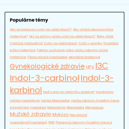
Populárne témy
Ako sa prejavujú cysty na vaječníkoch?
Ako vzniká rakovina krčka
maternice?
Aký sú príčiny vzniku cýst na vaječníkoch?
Biely výtok
Cyklická mastodýnia
Cysty na vaječníkoch
Cysty v prsníku
Dysplázia
krčka maternice
Faktory zvyšujúce riziko vzniku rakoviny krčka
maternice
Fibrocystická mastopatie
genitálne bradavice
I3C
Gynekologické zdravie
HPV
Indol-3-carbinol
Indol-3-
karbinol
keď cysta na vaječníku praskne?
kondylomy
Liečba mastodýnie
Liečba Mastopatie
Liečba rakoviny hrubého čreva
a konečníka
mastalgia
Mastodynia
Mastopatia
Menopauza
Mužské zdravie
Mykóza
Necyklická
mastodýnia(mastalgia)
PMS
Prevencia rakoviny hrubého čreva a