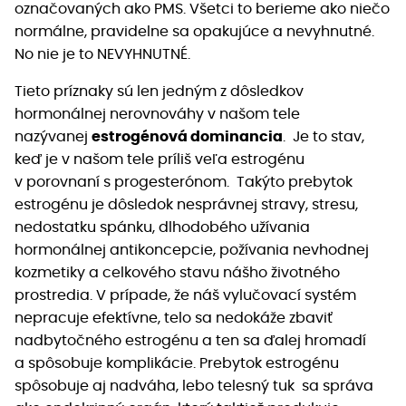
označovaných ako PMS. Všetci to berieme ako niečo
normálne, pravidelne sa opakujúce a nevyhnutné.
No nie je to NEVYHNUTNÉ.
Tieto príznaky sú len jedným z dôsledkov
hormonálnej nerovnováhy v našom tele
nazývanej
estrogénová dominancia
. Je to stav,
keď je v našom tele príliš veľa estrogénu
v porovnaní s progesterónom. Takýto prebytok
estrogénu je dôsledok nesprávnej stravy, stresu,
nedostatku spánku, dlhodobého užívania
hormonálnej antikoncepcie, požívania nevhodnej
kozmetiky a celkového stavu nášho životného
prostredia. V prípade, že náš vylučovací systém
nepracuje efektívne, telo sa nedokáže zbaviť
nadbytočného estrogénu a ten sa ďalej hromadí
a spôsobuje komplikácie. Prebytok estrogénu
spôsobuje aj nadváha, lebo telesný tuk sa správa