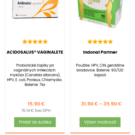
si
môže
vybra
na
strán
produ
22
Hodnotenie
39
Hodnotenie
(
22
recenzií zákazníkov)
(
39
recenzií zákazníkov)
ACIDOSALUS® VAGINALETE
Indonal Partner
4.95
5.00
z 5 na
z 5 na
základe
základe
Probiotické čapíky pri
Použitie: HPV, CIN, genitálne
zákazníckych
zákazníckych
vaginálnych infekciách:
bradavice. Balenie: 90/120
recenzií
recenzií
mykóza (Candida albicans),
kapsúl
HPV, E. coli, Proteus, Chlamydia.
Balenie: 7ks
Price
15.90
€
31.90
€
–
35.90
€
15.14
€
bez DPH
rang
Tent
31.90
Pridať do košíka
Výber možností
produ
thro
má
35.90