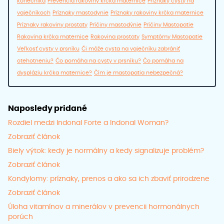
konečníka
Prevencia rakoviny krčka maternice
Príznaky cysty na
vaječníkoch
Príznaky mastodynie
Príznaky rakoviny krčka maternice
Príznaky rakoviny prostaty
Príčiny mastodýnie
Príčiny Mastopatie
Rakovina krčka maternice
Rakovina prostaty
Symptómy Mastopatie
Veľkosť cysty v prsníku
Či môže cysta na vaječníku zabrániť
otehotneniu?
Čo pomáha na cysty v prsníku?
Čo pomáha na
dyspláziu krčka maternice?
Čím je mastopatia nebezpečná?
Naposledy pridané
Rozdiel medzi Indonal Forte a Indonal Woman?
Zobraziť článok
Biely výtok: kedy je normálny a kedy signalizuje problém?
Zobraziť článok
Kondylomy: príznaky, prenos a ako sa ich zbaviť prirodzene
Zobraziť článok
Úloha vitamínov a minerálov v prevencii hormonálnych
porúch