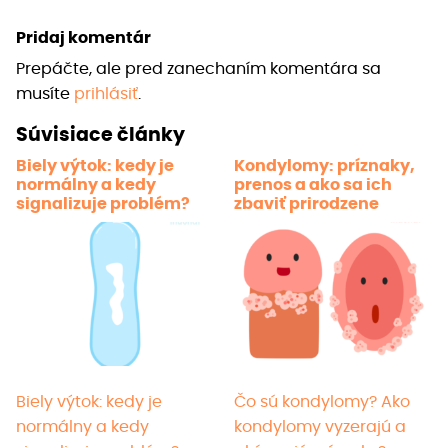
viace
Pridaj komentár
varia
Prepáčte, ale pred zanechaním komentára sa
Možno
musíte
prihlásiť
.
si
môže
Súvisiace články
vybra
Biely výtok: kedy je
Kondylomy: príznaky,
na
normálny a kedy
prenos a ako sa ich
strán
signalizuje problém?
zbaviť prirodzene
produ
Biely výtok: kedy je
Čo sú kondylomy? Ako
normálny a kedy
kondylomy vyzerajú a