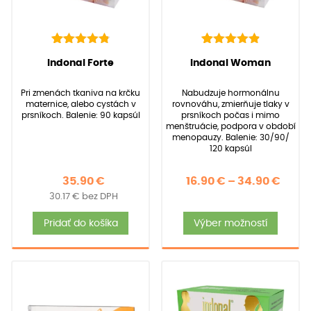
142
Hodnotenie
92
Hodnotenie
(
142
recenzií
(
92
recenzií zákazníkov)
Indonal Forte
Indonal Woman
4.91
4.97
z 5 na
z 5 na
zákazníkov)
základe
základe
Pri zmenách tkaniva na krčku
Nabudzuje hormonálnu
zákazníckych
zákazníckych
maternice, alebo cystách v
rovnováhu, zmierňuje tlaky v
recenzií
recenzií
prsníkoch. Balenie: 90 kapsúl
prsníkoch počas i mimo
menštruácie, podpora v období
menopauzy. Balenie: 30/90/
120 kapsúl
Price
35.90
€
16.90
€
–
34.90
€
30.17
€
bez DPH
rang
Tent
16.90
Pridať do košíka
Výber možností
produ
thro
má
34.90
viace
varia
Možno