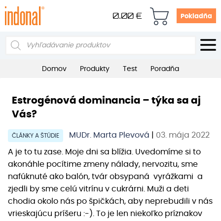
0.00
€
Pokladňa
Products
search
Domov
Produkty
Test
Poradňa
Estrogénová dominancia – týka sa aj
Vás?
MUDr. Marta Plevová
|
03. mája 2022
ČLÁNKY A ŠTÚDIE
A je to tu zase. Moje dni sa blížia. Uvedomíme si to
akonáhle pocítime zmeny nálady, nervozitu, sme
nafúknuté ako balón, tvár obsypaná vyrážkami a
zjedli by sme celú vitrínu v cukrárni. Muži a deti
chodia okolo nás po špičkách, aby neprebudili v nás
vrieskajúcu príšeru :-). To je len niekoľko príznakov