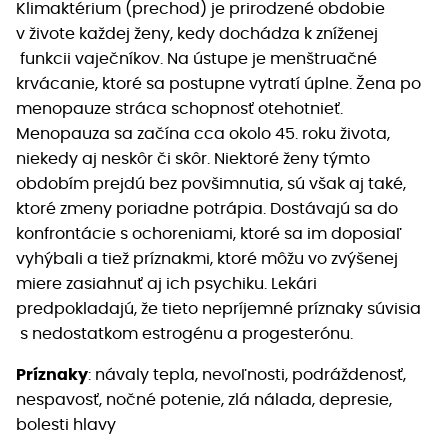
Klimaktérium (prechod) je prirodzené obdobie
v živote každej ženy, kedy dochádza k zníženej
funkcii vaječníkov. Na ústupe je menštruačné
krvácanie, ktoré sa postupne vytratí úplne. Žena po
menopauze stráca schopnosť otehotnieť.
Menopauza sa začína cca okolo 45. roku života,
niekedy aj neskôr či skôr. Niektoré ženy týmto
obdobím prejdú bez povšimnutia, sú však aj také,
ktoré zmeny poriadne potrápia. Dostávajú sa do
konfrontácie s ochoreniami, ktoré sa im doposiaľ
vyhýbali a tiež príznakmi, ktoré môžu vo zvýšenej
miere zasiahnuť aj ich psychiku. Lekári
predpokladajú, že tieto nepríjemné príznaky súvisia
s nedostatkom estrogénu a progesterónu.
Príznaky
: návaly tepla, nevoľnosti, podráždenosť,
nespavosť, nočné potenie, zlá nálada, depresie,
bolesti hlavy