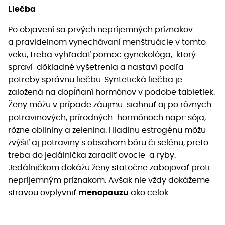
Liečba
Po objavení sa prvých nepríjemných príznakov
a pravidelnom vynechávaní menštruácie v tomto
veku, treba vyhľadať pomoc gynekológa, ktorý
spraví dôkladné vyšetrenia a nastaví podľa
potreby správnu liečbu. Syntetická liečba je
založená na dopĺňaní hormónov v podobe tabletiek.
Ženy môžu v prípade záujmu siahnuť aj po rôznych
potravinových, prírodných hormónoch napr: sója,
rôzne obilniny a zelenina. Hladinu estrogénu môžu
zvýšiť aj potraviny s obsahom bóru či selénu, preto
treba do jedálnička zaradiť ovocie a ryby.
Jedálničkom dokážu ženy statočne zabojovať proti
nepríjemným príznakom. Avšak nie vždy dokážeme
stravou ovplyvniť
menopauzu
ako celok.