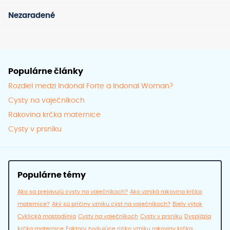
Nezaradené
Populárne články
Rozdiel medzi Indonal Forte a Indonal Woman?
Cysty na vaječníkoch
Rakovina krčka maternice
Cysty v prsníku
Populárne témy
Ako sa prejavujú cysty na vaječníkoch?
Ako vzniká rakovina krčka
maternice?
Aký sú príčiny vzniku cýst na vaječníkoch?
Biely výtok
Cyklická mastodýnia
Cysty na vaječníkoch
Cysty v prsníku
Dysplázia
krčka maternice
Faktory zvyšujúce riziko vzniku rakoviny krčka