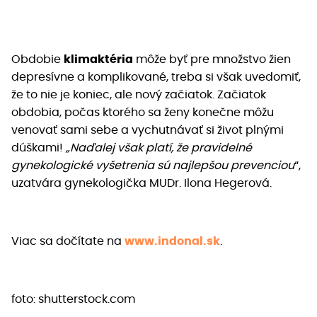
Obdobie
klimaktéria
môže byť pre množstvo žien
depresívne a komplikované, treba si však uvedomiť,
že to nie je koniec, ale nový začiatok. Začiatok
obdobia, počas ktorého sa ženy konečne môžu
venovať sami sebe a vychutnávať si život plnými
dúškami!
„Naďalej však platí, že pravidelné
gynekologické vyšetrenia sú najlepšou prevenciou
“,
uzatvára gynekologička MUDr. Ilona Hegerová.
Viac sa dočítate na
www.indonal.sk
.
foto: shutterstock.com