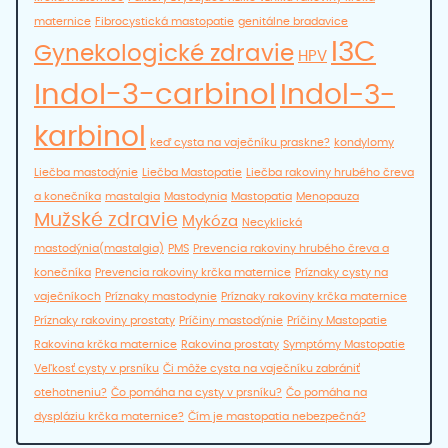
maternice
Fibrocystická mastopatie
genitálne bradavice
I3C
Gynekologické zdravie
HPV
Indol-3-carbinol
Indol-3-
karbinol
keď cysta na vaječníku praskne?
kondylomy
Liečba mastodýnie
Liečba Mastopatie
Liečba rakoviny hrubého čreva
a konečníka
mastalgia
Mastodynia
Mastopatia
Menopauza
Mužské zdravie
Mykóza
Necyklická
mastodýnia(mastalgia)
PMS
Prevencia rakoviny hrubého čreva a
konečníka
Prevencia rakoviny krčka maternice
Príznaky cysty na
vaječníkoch
Príznaky mastodynie
Príznaky rakoviny krčka maternice
Príznaky rakoviny prostaty
Príčiny mastodýnie
Príčiny Mastopatie
Rakovina krčka maternice
Rakovina prostaty
Symptómy Mastopatie
Veľkosť cysty v prsníku
Či môže cysta na vaječníku zabrániť
otehotneniu?
Čo pomáha na cysty v prsníku?
Čo pomáha na
dyspláziu krčka maternice?
Čím je mastopatia nebezpečná?