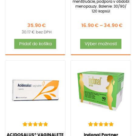
menštruácie, podpora v období
menopauzy. Balenie: 30/90/
120 kapsúl
Price
35.90
€
16.90
€
–
34.90
€
30.17
€
bez DPH
rang
Tent
16.90
Pridať do košíka
Výber možností
produ
thro
má
34.90
viace
varia
Možno
si
môže
vybra
na
strán
produ
22
Hodnotenie
39
Hodnotenie
(
22
recenzií zákazníkov)
(
39
recenzií zákazníkov)
ACIDOSALUS® VAGINALETE
Indonal Partner
4.95
5.00