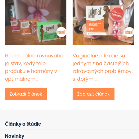
Hormonálna rovnováha
Vaginálne infekcie sú
je stav, kedy telo
jedným z najčastejších
produkuje hormóny v
zdravotných problémov,
optimálnom…
s ktorými…
Zobraziť článok
Zobraziť článok
Články a štúdie
Novinky