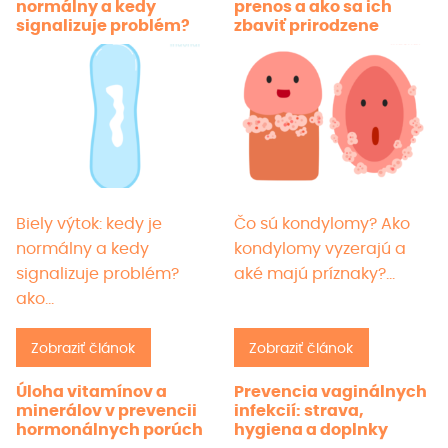
normálny a kedy
prenos a ako sa ich
strán
signalizuje problém?
zbaviť prirodzene
produ
Biely výtok: kedy je
Čo sú kondylomy? Ako
normálny a kedy
kondylomy vyzerajú a
signalizuje problém?
aké majú príznaky?…
ako…
Zobraziť článok
Zobraziť článok
Úloha vitamínov a
Prevencia vaginálnych
minerálov v prevencii
infekcií: strava,
hormonálnych porúch
hygiena a doplnky