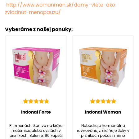
http://www.womanman.sk/damy-viete-ako-
zvladnut-menopauzu/
Vyberáme z našej ponuky:
142
Hodnotenie
92
Hodnotenie
(
142
recenzií
(
92
recenzií zákazníkov)
Indonal Forte
Indonal Woman
4.91
4.97
z 5 na
z 5 na
zákazníkov)
základe
základe
Pri zmenách tkaniva na krčku
Nabudzuje hormonálnu
zákazníckych
zákazníckych
maternice, alebo cystách v
rovnováhu, zmierňuje tlaky v
recenzií
recenzií
prsníkoch. Balenie: 90 kapsúl
prsníkoch počas i mimo