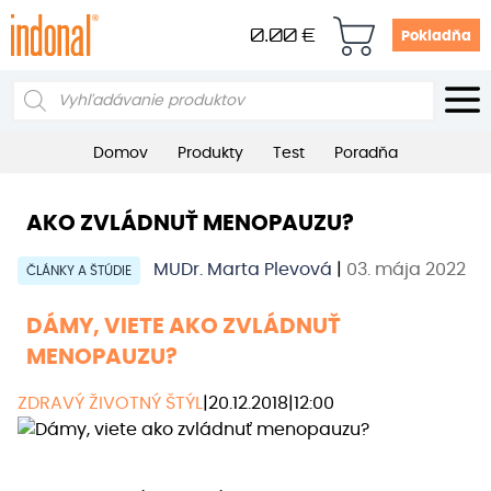
0.00
€
Pokladňa
Products
search
Domov
Produkty
Test
Poradňa
AKO ZVLÁDNUŤ MENOPAUZU?
MUDr. Marta Plevová
|
03. mája 2022
ČLÁNKY A ŠTÚDIE
DÁMY, VIETE AKO ZVLÁDNUŤ
MENOPAUZU?
ZDRAVÝ ŽIVOTNÝ ŠTÝL
|
20.12.2018
|
12:00