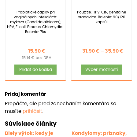
z 5 na
z 5 na
základe
základe
Probiotické čapíky pri
Použitie: HPV, CIN, genitálne
zákazníckych
zákazníckych
vaginálnych infekciách:
bradavice. Balenie: 90/120
recenzií
recenzií
mykóza (Candida albicans),
kapsúl
HPV, E. coli, Proteus, Chlamydia.
Balenie: 7ks
Price
15.90
€
31.90
€
–
35.90
€
15.14
€
bez DPH
rang
Tent
31.90
Pridať do košíka
Výber možností
produ
thro
má
35.90
viace
Pridaj komentár
varia
Prepáčte, ale pred zanechaním komentára sa
Možno
musíte
prihlásiť
.
si
môže
Súvisiace články
vybra
Biely výtok: kedy je
Kondylomy: príznaky,
na