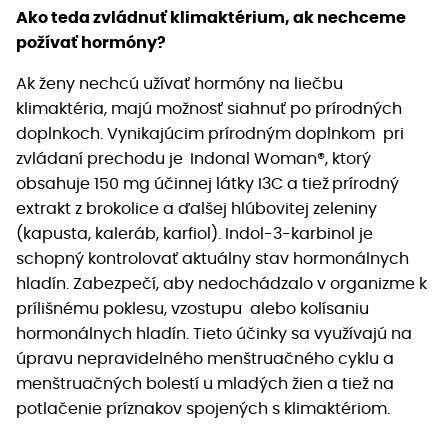
Ako teda zvládnuť klimaktérium, ak nechceme
požívať hormóny?
Ak ženy nechcú užívať hormóny na liečbu
klimaktéria, majú možnosť siahnuť po prírodných
doplnkoch. Vynikajúcim prírodným doplnkom pri
zvládaní prechodu je
Indonal Woman®, ktorý
obsahuje 150 mg účinnej látky I3C a tiež
prírodný
extrakt z brokolice a ďalšej hlúbovitej zeleniny
(kapusta, kaleráb, karfiol). Indol-3-karbinol je
schopný kontrolovať aktuálny stav hormonálnych
hladín. Zabezpečí, aby nedochádzalo v organizme k
prílišnému poklesu, vzostupu alebo kolísaniu
hormonálnych hladín. Tieto účinky sa využívajú na
úpravu nepravidelného menštruačného cyklu a
menštruačných bolestí u mladých žien a tiež na
potlačenie príznakov spojených s klimaktériom.